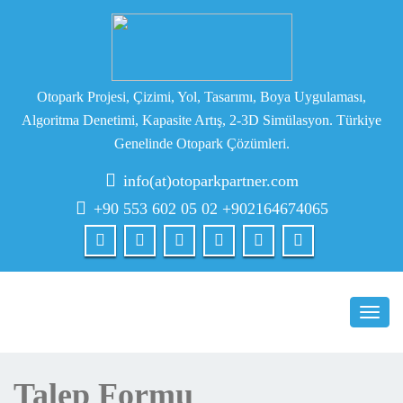
Otopark Projesi, Çizimi, Yol, Tasarımı, Boya Uygulaması,
Algoritma Denetimi, Kapasite Artış, 2-3D Simülasyon. Türkiye
Genelinde Otopark Çözümleri.
info(at)otoparkpartner.com
+90 553 602 05 02 +902164674065
Toggl
navig
Talep Formu