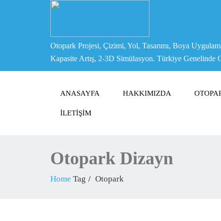
Otopark Projesi, Çizimi, Yol, Tasarımı, Boya Uygulam
Kapasite Artış, 2-3D Simülasyon. Türkiye Genelinde 
ANASAYFA
HAKKIMIZDA
OTOPA
İLETIŞIM
Otopark Dizayn
Home
Tag
Otopark