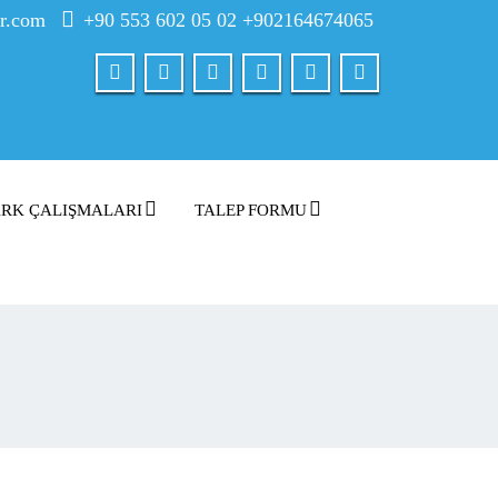
er.com
+90 553 602 05 02 +902164674065
RK ÇALIŞMALARI
TALEP FORMU