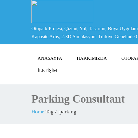
Otopark Projesi, Çizimi, Yol, Tasarımı, Boya Uygulam
Kapasite Artış, 2-3D Simülasyon. Türkiye Genelinde 
ANASAYFA
HAKKIMIZDA
OTOPA
İLETIŞIM
Parking Consultant
Home
Tag
parking