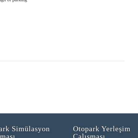
ark Simülasyon
Otopark Yerleşim
şması
Çalışması