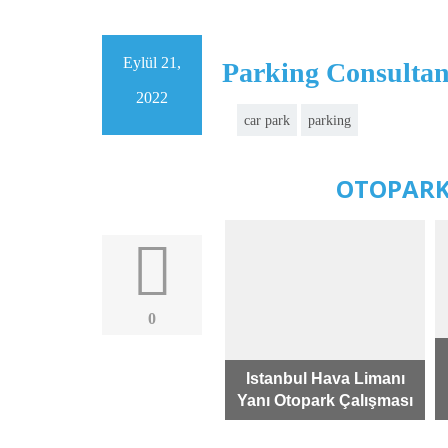
Eylül 21,
Parking Consultan
2022
car park
parking
OTOPARK
0
Rezidans Otopark
Istanbul Hava Limanı
Çalışması - İzmir
Yanı Otopark Çalışması