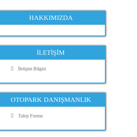
HAKKIMIZDA
İLETIŞIM
İletişim Bilgisi
OTOPARK DANIŞMANLIK
Servis Otopark
Talep Formu
Açık Otopark Çalışması
AV
Çalışması Bursa
- Kadiköy
Çalış