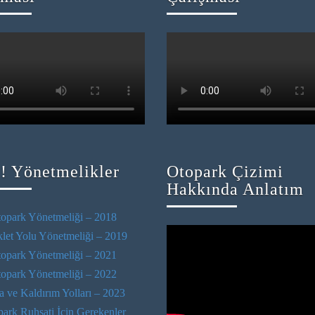
 ! Yönetmelikler
Otopark Çizimi
Hakkında Anlatım
opark Yönetmeliği – 2018
klet Yolu Yönetmeliği – 2019
opark Yönetmeliği – 2021
opark Yönetmeliği – 2022
a ve Kaldırım Yolları – 2023
ark Ruhsati İçin Gerekenler