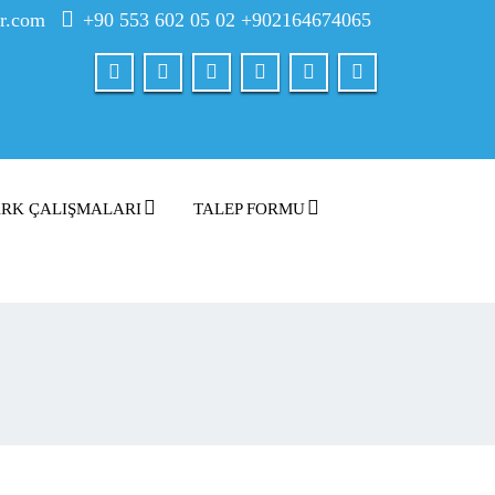
er.com
+90 553 602 05 02 +902164674065
RK ÇALIŞMALARI
TALEP FORMU